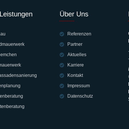
Leistungen
Über Uns
bau
Referenzen
ndmauerwerk
Partner
riemchen
Aktuelles
mauerwerk
Karriere
fassadensanierung
Kontakt
enplanung
Impressum
enberatung
Datenschutz
ktenberatung