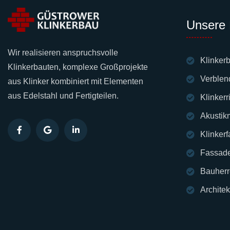
Unsere 
Wir realisieren anspruchsvolle
Klinker
Klinkerbauten, komplexe Großprojekte
Verble
aus Klinker kombiniert mit Elementen
aus Edelstahl und Fertigteilen.
Klinker
Akustik
Klinker
Fassad
Bauherr
Archite